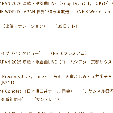
JAPAN 2026 演歌・歌謡曲LIVE（Zepp DiverCity TOKYO
HK WORLD JAPAN 世界160ヵ国放送
（NHK World Jap
ー（出演・ナレーション）
（BS日テレ）
ライブ（インタビュー）
（BS10プレミアム）
S JAPAN 2025 演歌・歌謡曲LIVE（ロームシアター京都サ
N ～Precious Jazzy Time～ Vol.1 天童よしみ・寺井
（BS11）
ine Concert （日本橋三井ホール 司会）
（チヤンネル銀
音楽番組司会）
（サンテレビ）