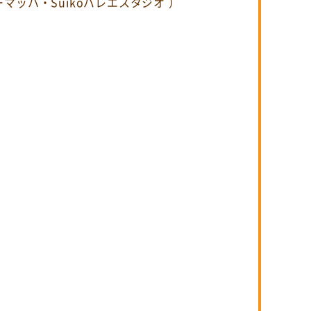
マッハ・Suikoバレエスタジオ ）
）