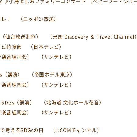
as ♪小島よしおファミリーコンサート （ベビーブー・シュー
コレ！
（ニッポン放送）
漫（仙台放送制作）
（米国 Discovery ＆ Travel Channel
レビ特捜部
（日本テレビ）
音楽番組司会）
（サンテレビ）
Gs（講演）
（帝国ホテル東京）
音楽番組司会）
（サンテレビ）
SDGs（講演）
（北海道 文化ホール花音）
音楽番組司会）
（サンテレビ）
7で考えるSDGsの日
（J:COMチャンネル）